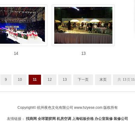
14
13
9
10
11
12
13
下一页
末页
共
13
页
11
Copyright© 杭州夜色文化有限公司 www.hzyese.com 版权所有
友情链接：
找商网
全球塑胶网
机房空调
上海铝板价格
办公室装修
装修公司