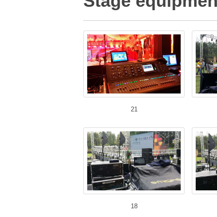
Stage equipment
21
18